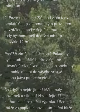
být i více, ale 12 m je absolutní 
minimum.
2. Pozor na silnice (Sůl nad zlato tady 
neplatí) Často zapomínaným pravidlem 
je vzdálenost od veřejné komunikace. I 
tady bychom měli dodržet odstup 
(obvykle 12 m).
Proč? V zimě se silnice solí. Pokud by 
byla studna příliš blízko a špatně 
utěsněná, slaná voda z tajícího sněhu by 
se mohla dostat do vašeho vrtu. A 
slanou kávu pít nechcete.
Co když to nejde jinak? Máte malý 
pozemek u silnice? Nezoufejte. U 
komunikací lze udělit výjimku. Úřad 
může za poplatek povolit umístění blíže, 