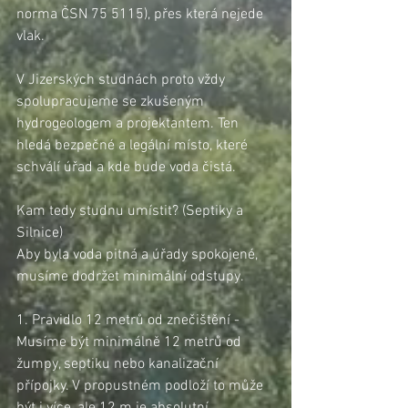
norma ČSN 75 5115), přes která nejede 
vlak.
V Jizerských studnách proto vždy 
spolupracujeme se zkušeným 
hydrogeologem a projektantem. Ten 
hledá bezpečné a legální místo, které 
schválí úřad a kde bude voda čistá.
Kam tedy studnu umístit? (Septiky a 
Silnice)
Aby byla voda pitná a úřady spokojené, 
musíme dodržet minimální odstupy.
1. Pravidlo 12 metrů od znečištění - 
Musíme být minimálně 12 metrů od 
žumpy, septiku nebo kanalizační 
přípojky. V propustném podloží to může 