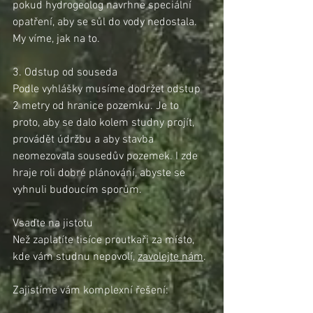
pokud hydrogeolog navrhne speciální 
opatření, aby se sůl do vody nedostala. 
My víme, jak na to.
3. Odstup od souseda
Podle vyhlášky musíme dodržet odstup 
2 metry od hranice pozemku. Je to 
proto, aby se dalo kolem studny projít, 
provádět údržbu a aby stavba 
neomezovala sousedův pozemek. I zde 
hraje roli dobré plánování, abyste se 
vyhnuli budoucím sporům.
Vsaďte na jistotu
Než zaplatíte tisíce proutkaři za místo, 
kde vám studnu nepovolí, 
zavolejte nám
.
Zajistíme vám komplexní řešení: