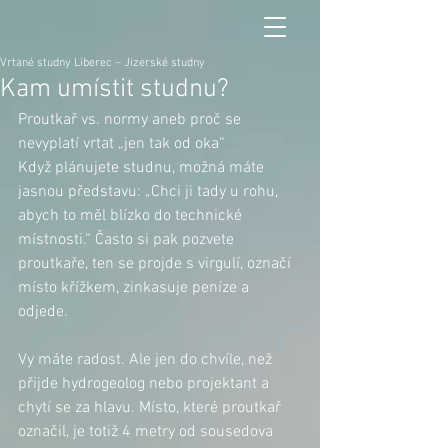
Vrtané studny Liberec – Jizerské studny
Kam umístit studnu?
Proutkař vs. normy aneb proč se 
nevyplatí vrtat „jen tak od oka“
Když plánujete studnu, možná máte 
jasnou představu: „Chci ji tady u rohu, 
abych to měl blízko do technické 
místnosti.“ Často si pak pozvete 
proutkaře, ten se projde s virgulí, označí 
místo křížkem, zinkasuje peníze a 
odjede.
Vy máte radost. Ale jen do chvíle, než 
přijde hydrogeolog nebo projektant a 
chytí se za hlavu. Místo, které proutkař 
označil, je totiž 4 metry od sousedova 