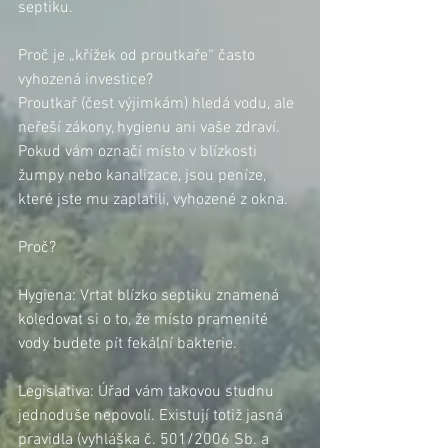
septiku.
Proč je „křížek od proutkaře“ často 
vyhozená investice?
Proutkař (čest výjimkám) hledá vodu, ale 
neřeší zákony, hygienu ani vaše zdraví. 
Pokud vám označí místo v blízkosti 
žumpy nebo kanalizace, jsou peníze, 
které jste mu zaplatili, vyhozené z okna.
Proč?
Hygiena: Vrtat blízko septiku znamená 
koledovat si o to, že místo pramenité 
vody budete pít fekální bakterie.
Legislativa: Úřad vám takovou studnu 
jednoduše nepovolí. Existují totiž jasná 
pravidla (vyhláška č. 501/2006 Sb. a 