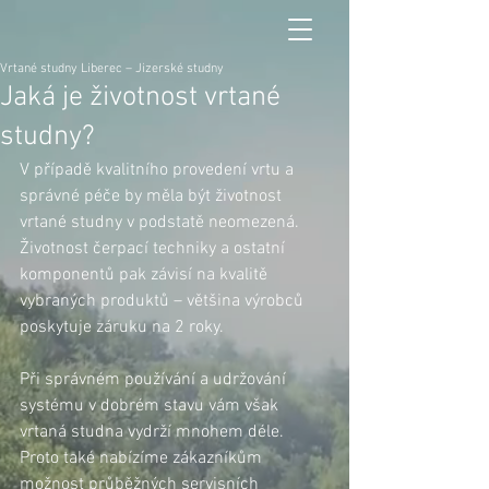
Vrtané studny Liberec – Jizerské studny
Jaká je životnost vrtané
studny?
V případě kvalitního provedení vrtu a 
správné péče by měla být životnost 
vrtané studny v podstatě neomezená. 
Životnost čerpací techniky a ostatní 
komponentů pak závisí na kvalitě 
vybraných produktů – většina výrobců 
poskytuje záruku na 2 roky. 
Při správném používání a udržování 
systému v dobrém stavu vám však 
vrtaná studna vydrží mnohem déle. 
Proto také nabízíme zákazníkům 
možnost průběžných servisních 