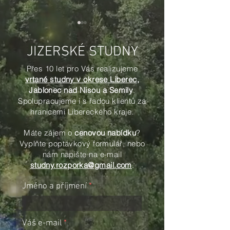
Kam umístit studnu?
Bezpečnost práce
prvním místě!
JIZERSKÉ STUDNY
Proutkař vs. normy aneb proč
Vrtání studny v žab
se nevyplatí vrtat „jen tak od
Přes 10 let pro Vás realizujeme
slamáku? Proč v Ji
oka“ Když plánujete studnu,
vrtané studny v okrese Liberec
,
studnách bereme 
možná máte jasnou představu:
Jablonec nad Nisou a Semily
.
smrtelně vážně. Kd
„Chci ji tady u rohu, abych to
Spolupracujeme i s řadou klientů za
podíváme na fotky z
měl blízko do technické
hranicemi Libereckého kraje.
některých konkure
místnosti.“ Často si pak poz
M
áte zájem o
cenovou nabídku
?
firem (a že jich na 
Vyplňte poptávkový formulář, nebo
není m
nám napište na e-mail
studny.rozporka@gmail.com
.
Jméno a příjmení
Váš e-mail