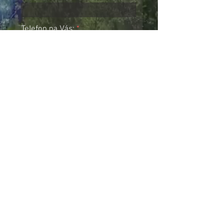
Telefon na Vás:
Katastrální území
Číslo parcely
Popište Váš požadavek
ODESLAT POPTÁVKU