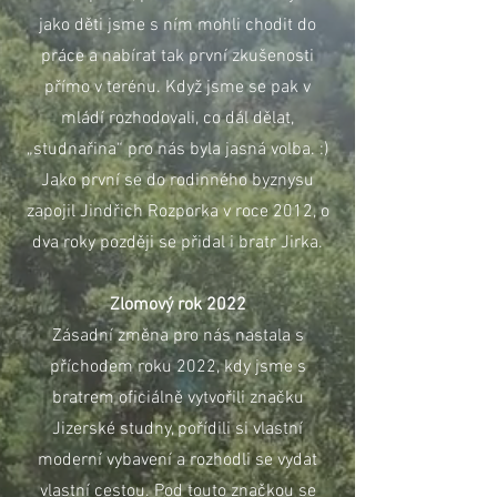
jako děti jsme s ním mohli chodit do
práce a nabírat tak první zkušenosti
přímo v terénu. Když jsme se pak v
mládí rozhodovali, co dál dělat,
„studnařina“ pro nás byla jasná volba. :)
Jako první se do rodinného byznysu
zapojil Jindřich Rozporka v roce 2012, o
dva roky později se přidal i bratr Jirka.
Zlomový rok 2022
Zásadní změna pro nás nastala s
příchodem roku 2022, kdy jsme s
bratrem oficiálně vytvořili značku
Jizerské studny, pořídili si vlastní
moderní vybavení a rozhodli se vydat
vlastní cestou. Pod touto značkou se