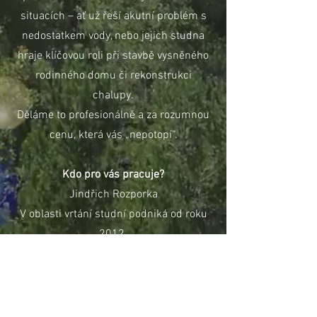
situacích – ať už řeší akutní problém s
nedostatkem vody, nebo jejich studna
hraje klíčovou roli při stavbě vysněného
rodinného domu či rekonstrukci
chalupy.
Děláme to profesionálně a za rozumnou
cenu, která vás „nepotopí“.
Kdo pro vás pracuje?
Jindřich Rozporka
V oblasti vrtání studní podniká od roku
2012.
Vzdělání: Střední průmyslová škola v
Liberci (obor Dopravní stavby) a SPŠ
stavební v Duchcově (obor Geotechnika).
Od roku 2010 spolupracuje s