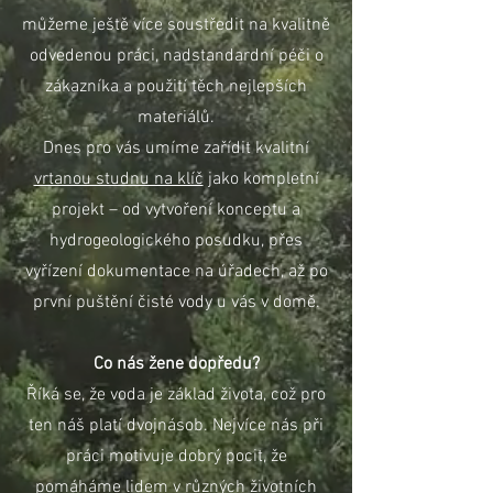
můžeme ještě více soustředit na kvalitně
odvedenou práci, nadstandardní péči o
zákazníka a použití těch nejlepších
materiálů.
Dnes pro vás umíme zařídit kvalitní
vrtanou studnu na klíč
jako kompletní
projekt – od vytvoření konceptu a
hydrogeologického posudku, přes
vyřízení dokumentace na úřadech, až po
první puštění čisté vody u vás v domě.
Co nás žene dopředu?
Říká se, že voda je základ života, což pro
ten náš platí dvojnásob. Nejvíce nás při
práci motivuje dobrý pocit, že
pomáháme lidem v různých životních