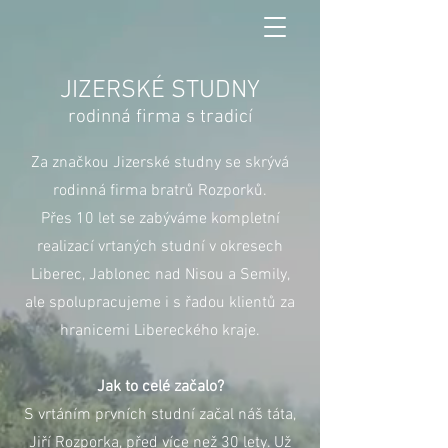
JIZERSKÉ STUDNY
rodinná firma s tradicí
Za značkou Jizerské studny se skrývá
rodinná firma bratrů Rozporků.
Přes 10 let se zabýváme kompletní
realizací vrtaných studní v okresech
Liberec, Jablonec nad Nisou a Semily,
ale spolupracujeme i s řadou klientů za
hranicemi Libereckého kraje.
Jak to celé začalo?
S vrtáním prvních studní začal náš táta,
Jiří Rozporka, před více než 30 lety. Už